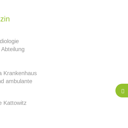
zin
diologie
 Abteilung
ta Krankenhaus
und ambulante
 Kattowitz